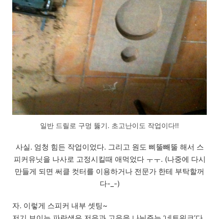
일반 드릴로 구멍 뚫기. 초고난이도 작업이다!!
사실. 엄청 힘든 작업이었다. 그리고 원도 삐뚤빼뚤 해서 스
피커유닛을 나사로 고정시킬때 애먹었다 ㅜㅜ. (나중에 다시
만들게 되면 써클 컷터를 이용하거나 전문가 한테 부탁할꺼
다-_-)
자. 이렇게 스피커 내부 셋팅~
저기 보이는 파란색은 저음과 고음을 나눠주는 ‘네트워크’다.