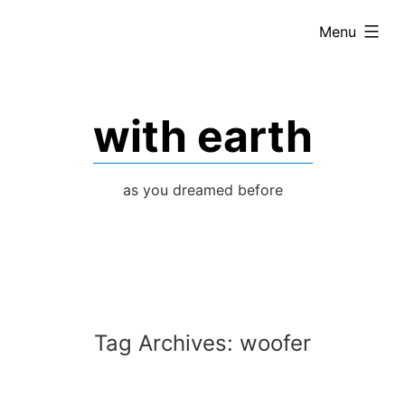
Skip
expanded
Menu
to
content
with earth
as you dreamed before
Tag Archives:
woofer