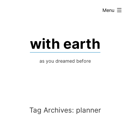
Skip
expanded
Menu
to
content
with earth
as you dreamed before
Tag Archives:
planner