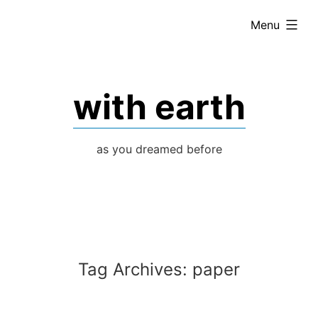
Skip
expanded
Menu
to
content
with earth
as you dreamed before
Tag Archives:
paper