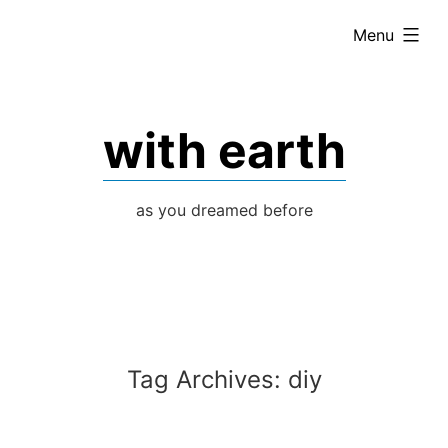
Skip
expanded
Menu
to
content
with earth
as you dreamed before
Tag Archives:
diy