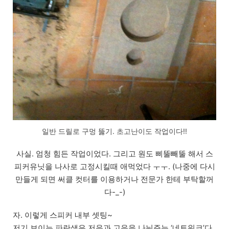
일반 드릴로 구멍 뚫기. 초고난이도 작업이다!!
사실. 엄청 힘든 작업이었다. 그리고 원도 삐뚤빼뚤 해서 스
피커유닛을 나사로 고정시킬때 애먹었다 ㅜㅜ. (나중에 다시
만들게 되면 써클 컷터를 이용하거나 전문가 한테 부탁할꺼
다-_-)
자. 이렇게 스피커 내부 셋팅~
저기 보이는 파란색은 저음과 고음을 나눠주는 ‘네트워크’다.