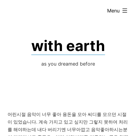
Skip
expanded
Menu
to
content
with earth
as you dreamed before
어린시절 음악이 너무 좋아 용돈을 모아 씨디를 모으던 시절
이 있었습니다. 계속 가지고 있고 싶지만 그렇지 못하여 처리
를 해야하는데 내다 버리기엔 너무아깝고 음악좋아하시는분