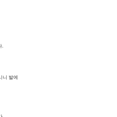
.
시니 발에
다.