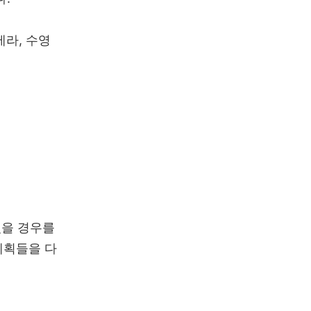
메라, 수영
렸을 경우를
게획들을 다