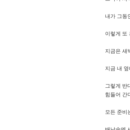
내가 그동
이렇게 또 
지금은 새
지금 내 옆
그렇게 반
힘들어 간다
모든 준비
배낭속엔 