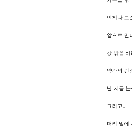
언제나 그
앞으로 만나
창 밖을 바
약간의 긴장
난 지금 
그리고..
머리 맡에