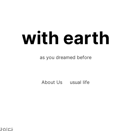
with earth
as you dreamed before
About Us
usual life
작이다.